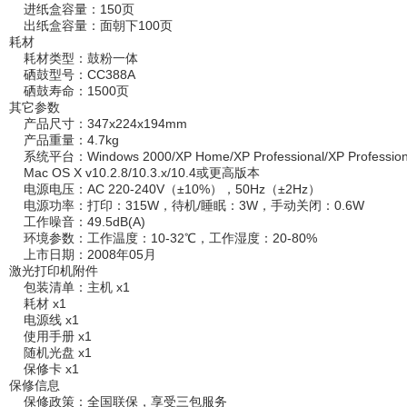
进纸盒容量：150页
出纸盒容量：面朝下100页
耗材
耗材类型：鼓粉一体
硒鼓型号：CC388A
硒鼓寿命：1500页
其它参数
产品尺寸：347x224x194mm
产品重量：4.7kg
系统平台：Windows 2000/XP Home/XP Professional/XP Professional
Mac OS X v10.2.8/10.3.x/10.4或更高版本
电源电压：AC 220-240V（±10%），50Hz（±2Hz）
电源功率：打印：315W，待机/睡眠：3W，手动关闭：0.6W
工作噪音：49.5dB(A)
环境参数：工作温度：10-32℃，工作湿度：20-80%
上市日期：2008年05月
激光打印机附件
包装清单：主机 x1
耗材 x1
电源线 x1
使用手册 x1
随机光盘 x1
保修卡 x1
保修信息
保修政策：全国联保，享受三包服务