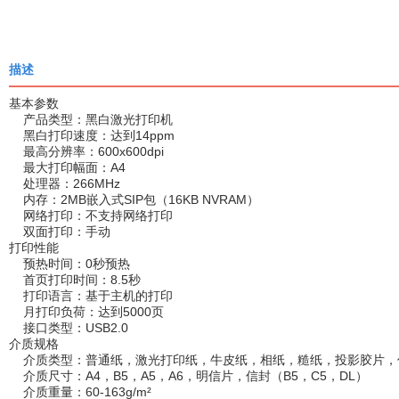
描述
基本参数
产品类型：黑白激光打印机
黑白打印速度：达到14ppm
最高分辨率：600x600dpi
最大打印幅面：A4
处理器：266MHz
内存：2MB嵌入式SIP包（16KB NVRAM）
网络打印：不支持网络打印
双面打印：手动
打印性能
预热时间：0秒预热
首页打印时间：8.5秒
打印语言：基于主机的打印
月打印负荷：达到5000页
接口类型：USB2.0
介质规格
介质类型：普通纸，激光打印纸，牛皮纸，相纸，糙纸，投影胶片，
介质尺寸：A4，B5，A5，A6，明信片，信封（B5，C5，DL）
介质重量：60-163g/m²